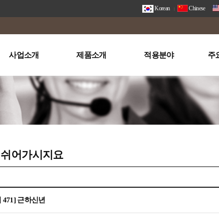
Korean
Chinese
사업소개
제품소개
적용분야
주
 쉬어가시지요
471] 근하신년