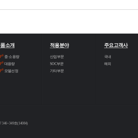
제품소개
적용분야
주요고객사
®
P
중·소용량
산업부문
국내
®
P
대용량
SOC부문
해외
®
P
모델선정
기타부문
6~349호(14084)