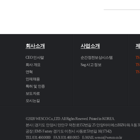
회사소개
사업소개
CEO 인사말
순간정전보상시스템
TS
회사 개요
Sag 사고 정보
TS
연혁
TS
인재채용
특허 및 인증
보도자료
오시는길
©2020 WESCO Co.,LTD. All Rights Reserved. Printed in KOREA.
본사 | 경기도 안양시 만안구 덕천로152번길 25 안양아이에스BIZ타워 A동 3F 34
공장 | EMS Factory 경기도 이천시 사동로53번길 16(17342)
TEL 031.460.0000 FAX 031.460.0015 E-MAIL
wesco@wesco.co.kr